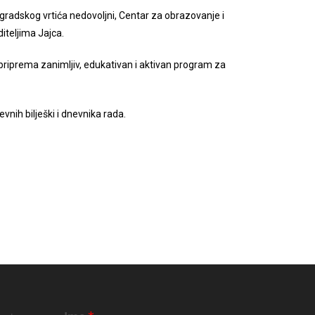
radskog vrtića nedovoljni, Centar za obrazovanje i
iteljima Jajca.
priprema zanimljiv, edukativan i aktivan program za
nih bilješki i dnevnika rada.