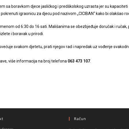
 sa boravkom djece jasličkog i predškolskog uzrasta jer su kapaciteti g
okrenuti igraonicu za djecu pod nazivom „CICIBAN“ kako bi olakšao rod
remenom od 6:30 do 16 sati. Mališanima se obezbjeđuje doručak i ručak, 
zlete i boravak u prirodi.
većuje svakom djetetu, prati njegov rad i napredak uz vođenje svakodnev
ave, više informacija na broj telefona
063 473 107
.
kt
Račun