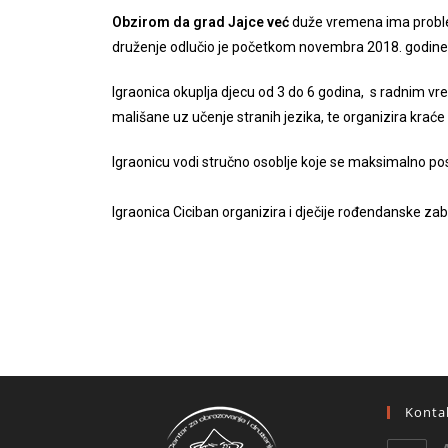
Obzirom da grad Jajce već
duže vremena ima problem
druženje odlučio je početkom novembra 2018. godine p
Igraonica okuplja djecu od 3 do 6 godina, s radnim v
mališane uz učenje stranih jezika, te organizira kraće i
Igraonicu vodi stručno osoblje koje se maksimalno pos
Igraonica Ciciban organizira i dječije rođendanske zab
Konta