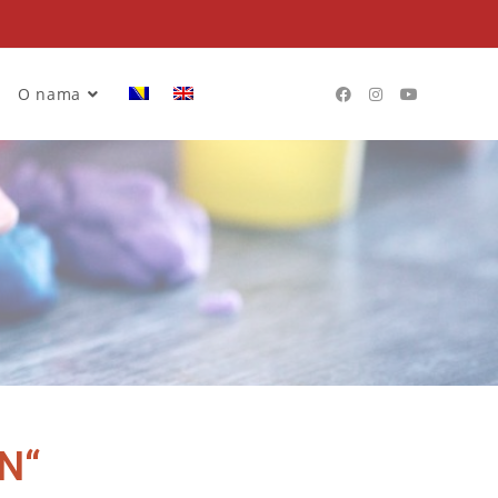
O nama
N“