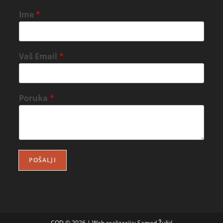
Ime
*
Vaš Email
*
Poruka
*
POŠALJI
COD © 2026 | Web realizacija:
Samed Žužić