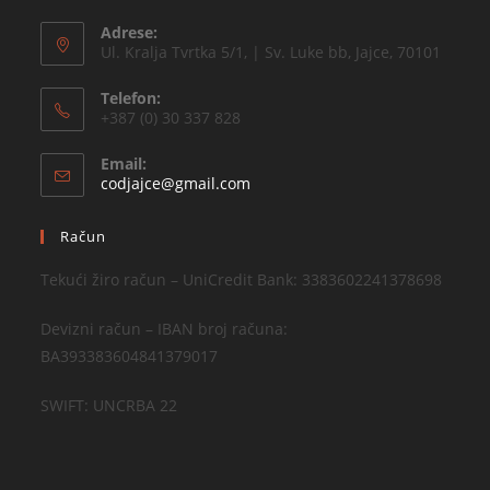
Adrese:
Ul. Kralja Tvrtka 5/1, | Sv. Luke bb, Jajce, 70101
Telefon:
+387 (0) 30 337 828
Email:
codjajce@gmail.com
Račun
Tekući žiro račun – UniCredit Bank: 3383602241378698
Devizni račun – IBAN broj računa:
BA393383604841379017
SWIFT: UNCRBA 22