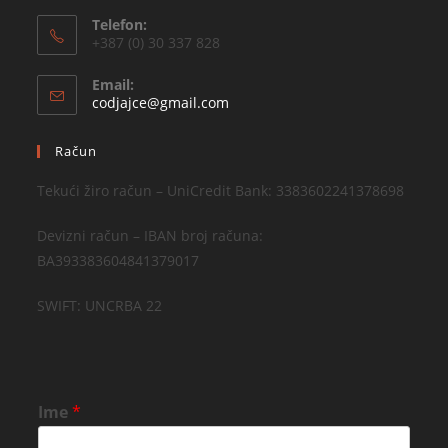
Telefon:
+387 (0) 30 337 828
Email:
codjajce@gmail.com
Račun
Tekući žiro račun – UniCredit Bank: 3383602241378698
Devizni račun – IBAN broj računa:
BA393383604841379017
SWIFT: UNCRBA 22
Ime
*