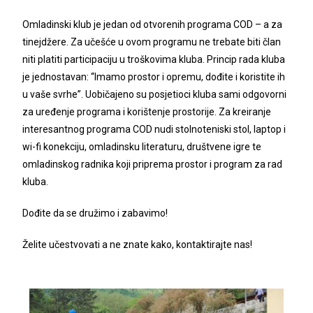
Omladinski klub je jedan od otvorenih programa COD – a za
tinejdžere. Za učešće u ovom programu ne trebate biti član
niti platiti participaciju u troškovima kluba. Princip rada kluba
je jednostavan: “Imamo prostor i opremu, dođite i koristite ih
u vaše svrhe”. Uobičajeno su posjetioci kluba sami odgovorni
za uređenje programa i korištenje prostorije. Za kreiranje
interesantnog programa COD nudi stolnoteniski stol, laptop i
wi-fi konekciju, omladinsku literaturu, društvene igre te
omladinskog radnika koji priprema prostor i program za rad
kluba.
Dođite da se družimo i zabavimo!
Želite učestvovati a ne znate kako, kontaktirajte nas!