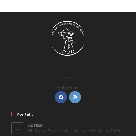
COD
Pratite nas:
Kontakt
Adrese:
Ul. Kralja Tvrtka 5/1, | Sv. Luke bb, Jajce, 70101