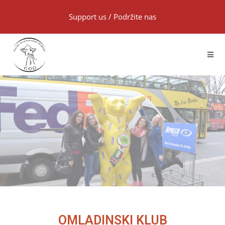
Support us
/
Podržite nas
OMLADINSKI KLUB