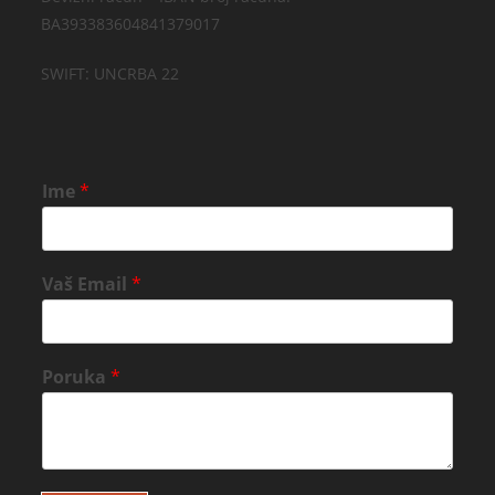
BA393383604841379017
SWIFT: UNCRBA 22
Ime
*
Vaš Email
*
Poruka
*