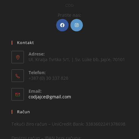
COD
Pratite nas:
Kontakt
Adrese:
Ul. Kralja Tvrtka 5/1, | Sv. Luke bb, Jajce, 70101
Telefon:
+387 (0) 30 337 828
Email:
codjajce@gmail.com
Račun
Tekući žiro račun – UniCredit Bank: 3383602241378698
Devizni račun – IBAN broj računa: