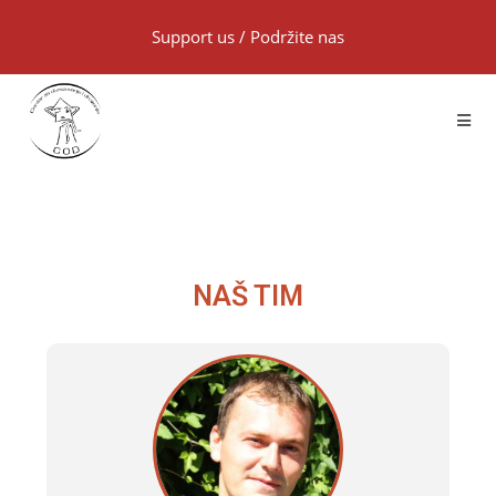
Support us
/
Podržite nas
NAŠ TIM