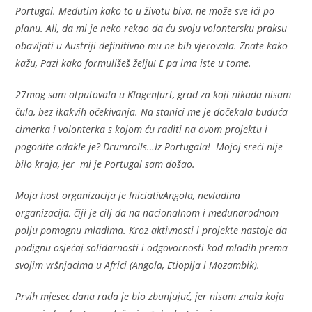
Portugal. Međutim kako to u životu biva, ne može sve ići po
planu. Ali, da mi je neko rekao da ću svoju volontersku praksu
obavljati u Austriji definitivno mu ne bih vjerovala. Znate kako
kažu, Pazi kako formulišeš želju! E pa ima iste u tome.
27mog sam otputovala u Klagenfurt, grad za koji nikada nisam
čula, bez ikakvih očekivanja. Na stanici me je dočekala buduća
cimerka i volonterka s kojom ću raditi na ovom projektu i
pogodite odakle je? Drumrolls…Iz Portugala! Mojoj sreći nije
bilo kraja, jer mi je Portugal sam došao.
Moja host organizacija je IniciativAngola, nevladina
organizacija, čiji je cilj da na nacionalnom i međunarodnom
polju pomognu mladima. Kroz aktivnosti i projekte nastoje da
podignu osjećaj solidarnosti i odgovornosti kod mladih prema
svojim vršnjacima u Africi (Angola, Etiopija i Mozambik).
Prvih mjesec dana rada je bio zbunjujuć, jer nisam znala koja