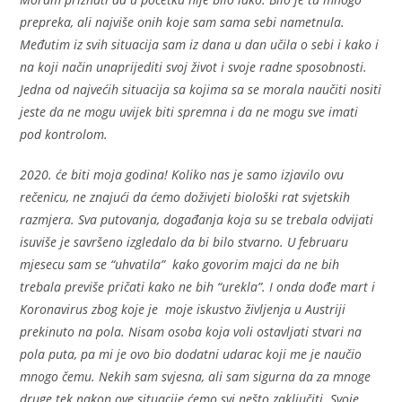
prepreka, ali najviše onih koje sam sama sebi nametnula.
Međutim iz svih situacija sam iz dana u dan učila o sebi i kako i
na koji način unaprijediti svoj život i svoje radne sposobnosti.
Jedna od najvećih situacija sa kojima sa se morala naučiti nositi
jeste da ne mogu uvijek biti spremna i da ne mogu sve imati
pod kontrolom.
2020. će biti moja godina! Koliko nas je samo izjavilo ovu
rečenicu, ne znajući da ćemo doživjeti biološki rat svjetskih
razmjera. Sva putovanja, događanja koja su se trebala odvijati
isuviše je savršeno izgledalo da bi bilo stvarno. U februaru
mjesecu sam se “uhvatila” kako govorim majci da ne bih
trebala previše pričati kako ne bih “urekla”. I onda dođe mart i
Koronavirus zbog koje je moje iskustvo življenja u Austriji
prekinuto na pola. Nisam osoba koja voli ostavljati stvari na
pola puta, pa mi je ovo bio dodatni udarac koji me je naučio
mnogo čemu. Nekih sam svjesna, ali sam sigurna da za mnoge
druge tek nakon ove situacije ćemo svi nešto zaključiti. Svoje