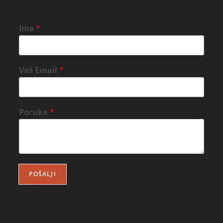
Ime
*
Vaš Email
*
Poruka
*
POŠALJI