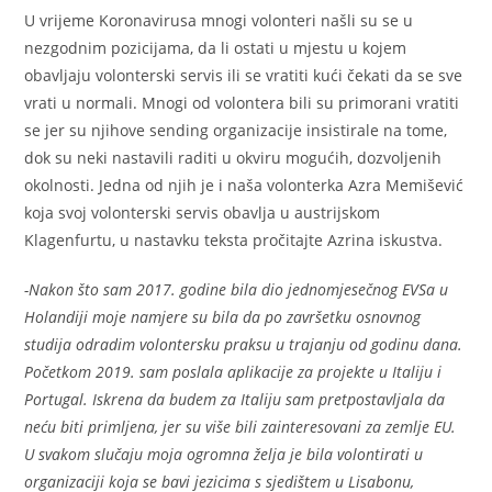
U vrijeme Koronavirusa mnogi volonteri našli su se u
nezgodnim pozicijama, da li ostati u mjestu u kojem
obavljaju volonterski servis ili se vratiti kući čekati da se sve
vrati u normali. Mnogi od volontera bili su primorani vratiti
se jer su njihove sending organizacije insistirale na tome,
dok su neki nastavili raditi u okviru mogućih, dozvoljenih
okolnosti. Jedna od njih je i naša volonterka Azra Memišević
koja svoj volonterski servis obavlja u austrijskom
Klagenfurtu, u nastavku teksta pročitajte Azrina iskustva.
-Nakon što sam 2017. godine bila dio jednomjesečnog EVSa u
Holandiji moje namjere su bila da po završetku osnovnog
studija odradim volontersku praksu u trajanju od godinu dana.
Početkom 2019. sam poslala aplikacije za projekte u Italiju i
Portugal. Iskrena da budem za Italiju sam pretpostavljala da
neću biti primljena, jer su više bili zainteresovani za zemlje EU.
U svakom slučaju moja ogromna želja je bila volontirati u
organizaciji koja se bavi jezicima s sjedištem u Lisabonu,