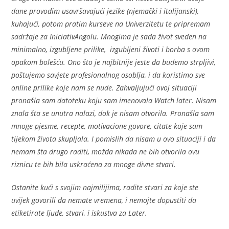
dane provodim usavršavajući jezike (njemački i italijanski),
kuhajući, potom pratim kurseve na Univerzitetu te pripremam
sadržaje za IniciativAngolu. Mnogima je sada život sveden na
minimalno, izgubljene prilike, izgubljeni životi i borba s ovom
opakom bolešću. Ono što je najbitnije jeste da budemo strpljivi,
poštujemo savjete profesionalnog osoblja, i da koristimo sve
online prilike koje nam se nude.
Zahvaljujući ovoj situaciji
pronašla sam datoteku koju sam imenovala Watch later.
Nisam
znala šta se unutra nalazi, dok je nisam otvorila.
Pronašla sam
mnoge pjesme, recepte, motivacione govore, citate koje sam
tijekom života skupljala. I pomislih da nisam u ovo situaciji i da
nemam šta drugo raditi, možda nikada ne bih otvorila ovu
riznicu te bih bila uskraćena za mnoge divne stvari.
Ostanite kući s svojim najmilijima, radite stvari za koje ste
uvijek govorili da nemate vremena, i nemojte dopustiti da
etiketirate ljude, stvari, i iskustva za Later.