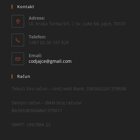
Kontakt
Adrese:
Ul. Kralja Tvrtka 5/1, | Sv. Luke bb, Jajce, 70101
Telefon:
+387 (0) 30 337 828
Email:
codjajce@gmail.com
Račun
Tekući žiro račun – UniCredit Bank: 3383602241378698
Devizni račun – IBAN broj računa:
BA393383604841379017
SWIFT: UNCRBA 22