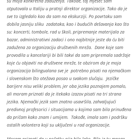
su moja konkretna zaduženja. Takođe, taj mjesec sam
otputovala u Italiju u pratnji direktor organizacije. Tako da je
sve to izgledalo kao da sam na ekskurziji. Po povrtaku sam
dobila jasniju sliku zadataka, kao i budućih dešavanja kao što
su: koncerti, tombole, rad u školi, pripremanje materijala za
bazar, administrativni zadaci i ono najbitnije jeste da ću biti
zadužena za organizaciju društvenih mreža. Dane koje sam
provodila u kancelariji bi bili takvi da sam pripremala sadržaje
koje ću objaviti na društvene mreže, te obzirom da je moja
organizacija bilingualana sve je potrebno pisati na njemačkom
i slovenskom što otežava posao u svakom slučaju. Jezičke
barijere nisu veliki problem, jer oba jezika poznajem pomalo,
ali moram priznati da je itekako izazov pisati na tri strana
jezika. Njemački jezik sam znatno usavršila, zahvaljujući
predivnoj profesorici i situacijama u kojima sam bila prinuđena
da pričam kako znam i umijem. Takođe, imala sam i podršku
ostalih volontera koji su uključeni u rad organizacije.
Moram priznati da u početku nije bilo lako. Bilo je tu mnogo