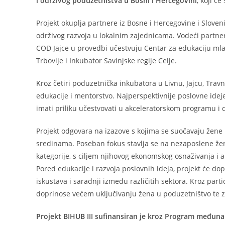
i održivog poduzetništva u Bosni i Hercegovini
, koji ć
Projekt okuplja partnere iz Bosne i Hercegovine i Sloven
održivog razvoja u lokalnim zajednicama. Vodeći partner 
COD Jajce u provedbi učestvuju Centar za edukaciju mlad
Trbovlje i Inkubator Savinjske regije Celje.
Kroz četiri poduzetnička inkubatora u Livnu, Jajcu, Travn
edukacije i mentorstvo. Najperspektivnije poslovne ideje
imati priliku učestvovati u akceleratorskom programu i 
Projekt odgovara na izazove s kojima se suočavaju žene 
sredinama. Poseban fokus stavlja se na nezaposlene žen
kategorije, s ciljem njihovog ekonomskog osnaživanja i ak
Pored edukacije i razvoja poslovnih ideja, projekt će d
iskustava i saradnji između različitih sektora. Kroz parti
doprinose većem uključivanju žena u poduzetništvo te z
Projekt BIHUB III sufinansiran je kroz Program međun