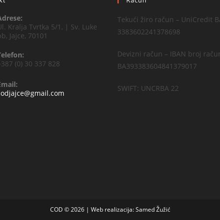
kt
Račun
Adrese:
Tekući žiro račun – UniCredit B
Ul. Kralja Tvrtka 5/1, | Sv. Luke
3383602241378698
bb, Jajce, 70101
Devizni račun – IBAN broj raču
Telefon:
+387 (0) 30 337 828
BA393383604841379017
Email:
SWIFT: UNCRBA 22
codjajce@gmail.com
COD © 2026 | Web realizacija:
Samed Žužić