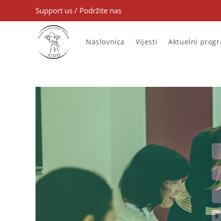
Support us
/
Podržite nas
Naslovnica
Vijesti
Aktuelni prog