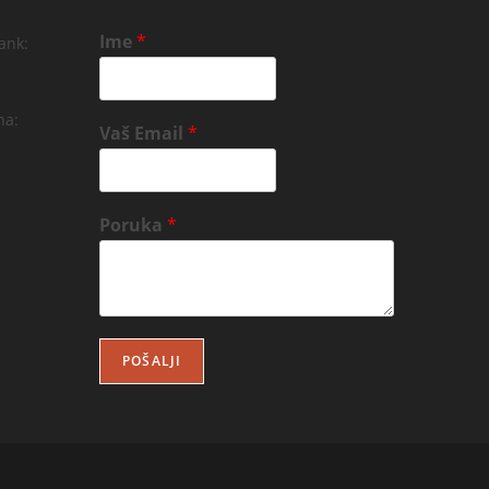
Ime
*
ank:
na:
Vaš Email
*
Poruka
*
POŠALJI