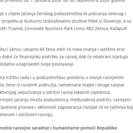
e se provoditi od 1. januara 2026. do 30. septembra 2028. godine.
ije s ciljem jačanja ženskog poduzetništva te poticanja zelenog i
projekta je Kulturno izobraževalno društvo PiNA iz Slovenije, a uz
ih Travnik, Linnovate Business Park Livno, REZ Zenica, Katapult
iku i Zenici, ukupno 60 žena steći će nova znanja i vještine kroz
 dobit će finansijsku podršku za razvoj, dok će odabrani startupi
dodatno unaprijediti svoje poslovanje.
na tržištu rada i u poduzetništvu, posebno u manje razvijenim
e, žene iz ruralnih područja, samohrane majke i druge ranjive
tivnijeg uključivanja u održivi razvoj lokalnih zajednica.
oprinijeti jačanju mreža poduzetnica, međusobnoj podršci, razmjeni
cipativne procese i aktivnosti zagovaranja razvijat će se rješenja ko
elenom i održivom razvoju.
arodne razvojne saradnje i humanitarne pomoći Republike