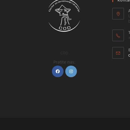
Konta
COD
Pratite nas: