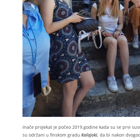
Inače projekat je počeo 2019.godine kada su se prvi sus
su održani u finskom gradu
Kalajoki,
da bi nakon dvogod