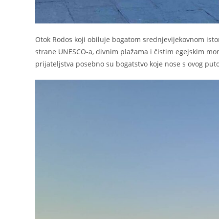
Otok Rodos koji obiluje bogatom srednjevijekovnom istor
strane UNESCO-a, divnim plažama i čistim egejskim mor
prijateljstva posebno su bogatstvo koje nose s ovog put