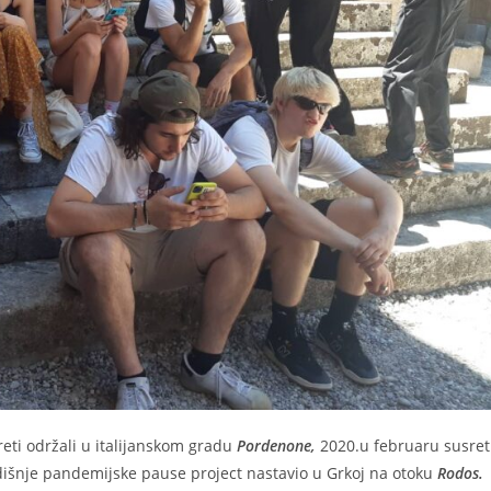
reti održali u italijanskom gradu
Pordenone,
2020.u februaru susret
išnje pandemijske pause project nastavio u Grkoj na otoku
Rodos.