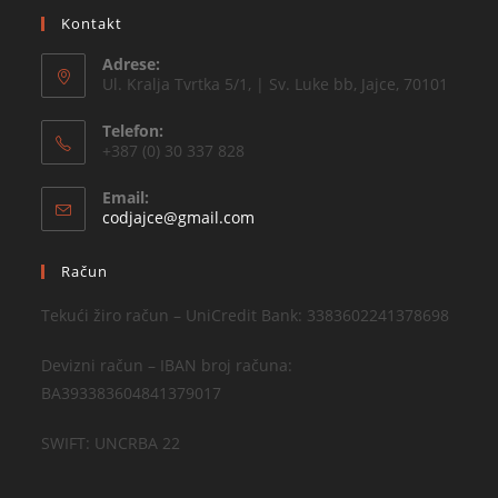
Kontakt
Adrese:
Ul. Kralja Tvrtka 5/1, | Sv. Luke bb, Jajce, 70101
Telefon:
+387 (0) 30 337 828
Email:
codjajce@gmail.com
Račun
Tekući žiro račun – UniCredit Bank: 3383602241378698
Devizni račun – IBAN broj računa:
BA393383604841379017
SWIFT: UNCRBA 22