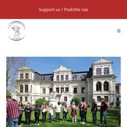
Support us
/
Podržite nas