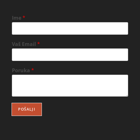
Ime
*
Vaš Email
*
Poruka
*
POŠALJI