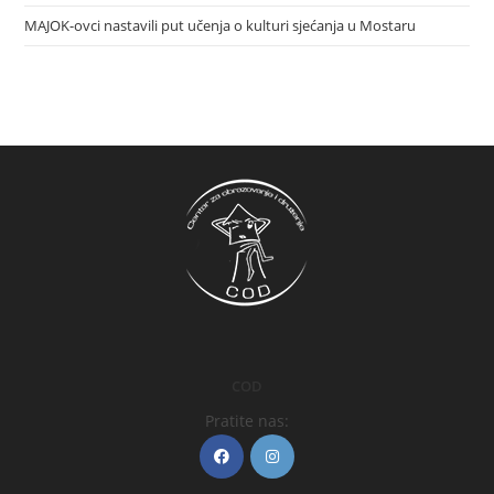
MAJOK-ovci nastavili put učenja o kulturi sjećanja u Mostaru
COD
Pratite nas: