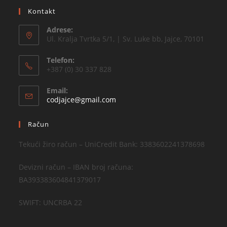
Kontakt
Adrese:
Ul. Kralja Tvrtka 5/1, | Sv. Luke bb, Jajce, 70101
Telefon:
+387 (0) 30 337 828
Email:
codjajce@gmail.com
Račun
Tekući žiro račun – UniCredit Bank: 3383602241378698
Devizni račun – IBAN broj računa:
BA393383604841379017
SWIFT: UNCRBA 22