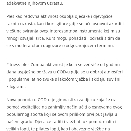
adekvatne njihovom uzrastu.
Ples kao redovna aktivnost okuplja dječake i djevojčice
raznih uzrasta, kao i kurs gitare gdje se uče osnovni akordi i
vještine sviranja ovog interesantnog instrumenta kojim su
mnogi osvajali srca. Kurs mogu pohađati i odrasli s tim da
se s moderatotom dogovore o odgovarajućem terminu.
Fitness ples Zumba aktivnost je koja se već više od godinu
dana uspješno održava u COD-u gdje se u dobroj atmosferi
i popularne latino zvuke s lakoćom vježba i skidaju suvišni
kilogrami.
Nova ponuda u COD-u je gimnastika za djecu koja će uz
pomoć voditeljice na zanimljiv način učiti o osnovama ovog
popularnog sporta koji se ovom prilikom prvi put javlja u
našem gradu. Djeca će raditi i vježbati uz pomoć malih i
velikih lopti, te pilates lopti, kao i obavezne vježbe na