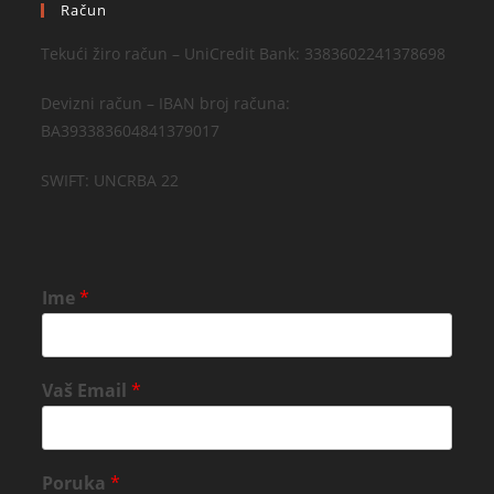
Račun
Tekući žiro račun – UniCredit Bank: 3383602241378698
Devizni račun – IBAN broj računa:
BA393383604841379017
SWIFT: UNCRBA 22
Ime
*
Vaš Email
*
Poruka
*