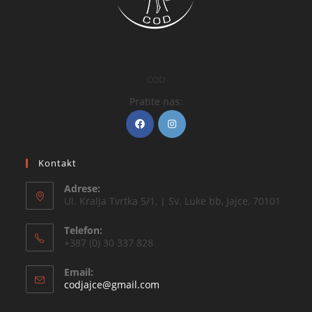
COD
Pratite nas:
Kontakt
Adrese:
Ul. Kralja Tvrtka 5/1, | Sv. Luke bb, Jajce, 70101
Telefon:
+387 (0) 30 337 828
Email:
codjajce@gmail.com