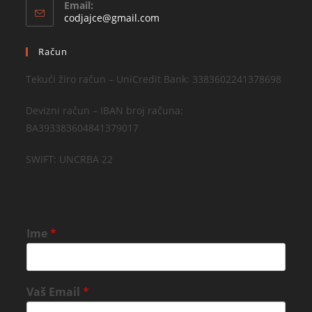
Email:
codjajce@gmail.com
Račun
Tekući žiro račun – UniCredit Bank: 3383602241378698
Devizni račun – IBAN broj računa:
BA393383604841379017
SWIFT: UNCRBA 22
Ime
*
Vaš Email
*