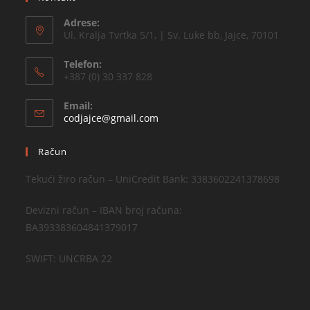
Adrese:
Ul. Kralja Tvrtka 5/1, | Sv. Luke bb, Jajce, 70101
Telefon:
+387 (0) 30 337 828
Email:
codjajce@gmail.com
Račun
Tekući žiro račun – UniCredit Bank: 3383602241378698
Devizni račun – IBAN broj računa:
BA393383604841379017
SWIFT: UNCRBA 22