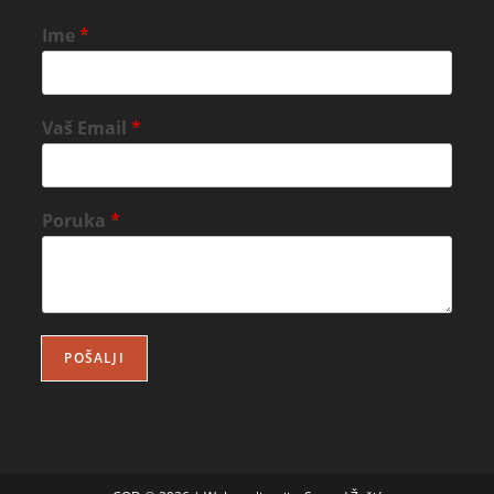
Ime
*
Vaš Email
*
Poruka
*
POŠALJI