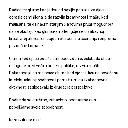
Radionice glume kao jedna od novijih ponuda za djecu i
odrasle osmišljena je da razvija kreativnost i maštu kod
mališana, te da našim starijim članovima pruži mogućnost
da se okušaju kao glumci-amateri gdje će u zabavnoj i
kreativnoj atmosferi zajednički raditi na scenariju i pripremati
pozorišne komade.
Gluma kod djece podiže samopouzdanje, oslobađa stida i
nelagode pred većim brojem publike, razvija maštu.
Dokazano je da radionice glume kod djece utiču na povećanu
intelektualnu sposobnost i pomažu im da svakodnevne
aktivnosti sagledavaju iz drugačije perspektive.
Dođite da se družimo, zabavimo, obogatimo duh i
poboljšamo svoje sposobnosti.
Kontaktirajte nas!