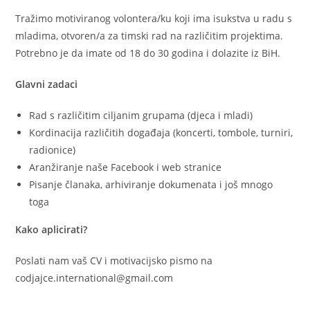
Tražimo motiviranog volontera/ku koji ima isukstva u radu s
mladima, otvoren/a za timski rad na različitim projektima.
Potrebno je da imate od 18 do 30 godina i dolazite iz BiH.
Glavni zadaci
Rad s različitim ciljanim grupama (djeca i mladi)
Kordinacija različitih događaja (koncerti, tombole, turniri,
radionice)
Aranžiranje naše Facebook i web stranice
Pisanje članaka, arhiviranje dokumenata i još mnogo
toga
Kako aplicirati?
Poslati nam vaš CV i motivacijsko pismo na
codjajce.international@gmail.com