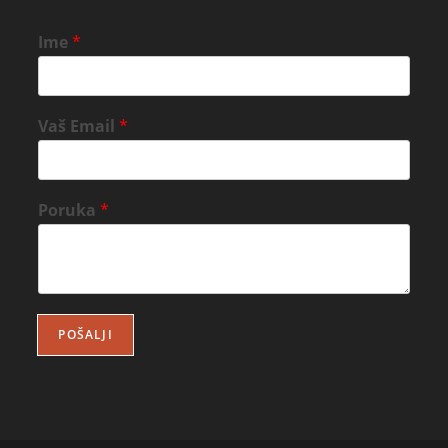
Ime
*
Vaš Email
*
Poruka
*
POŠALJI