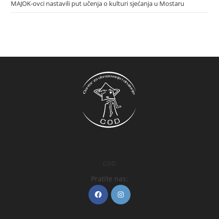
MAJOK-ovci nastavili put učenja o kulturi sjećanja u Mostaru
COD
Pratite nas: