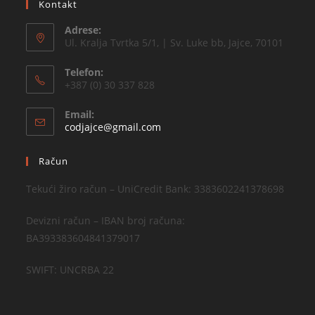
Kontakt
Adrese:
Ul. Kralja Tvrtka 5/1, | Sv. Luke bb, Jajce, 70101
Telefon:
+387 (0) 30 337 828
Email:
codjajce@gmail.com
Račun
Tekući žiro račun – UniCredit Bank: 3383602241378698
Devizni račun – IBAN broj računa:
BA393383604841379017
SWIFT: UNCRBA 22