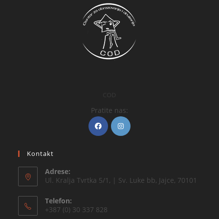
COD
Pratite nas:
Kontakt
Adrese:
Ul. Kralja Tvrtka 5/1, | Sv. Luke bb, Jajce, 70101
Telefon:
+387 (0) 30 337 828