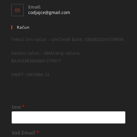
Email:
codjajce@gmail.com
Račun
Tekući žiro račun – UniCredit Bank: 3383602241378698
Devizni račun – IBAN broj računa:
BA393383604841379017
SWIFT: UNCRBA 22
Ime
*
Vaš Email
*