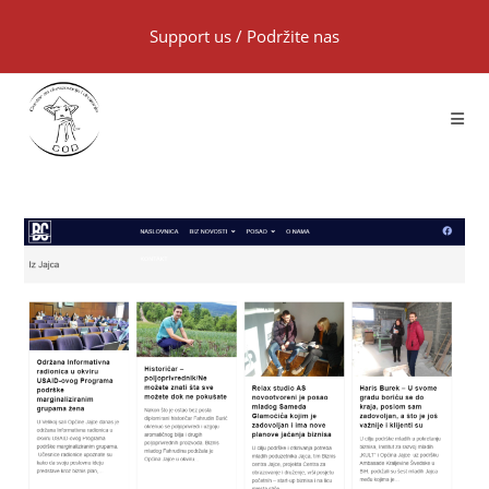
Support us
/
Podržite nas