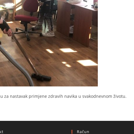
iju za nastavak primjene zdravih navika u svakodnevnom životu.
kt
Račun