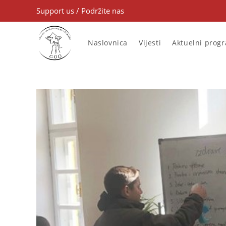
Support us
/
Podržite nas
Naslovnica
Vijesti
Aktuelni prog