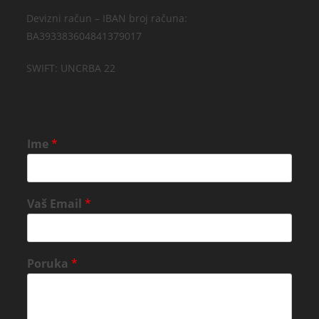
Devizni račun – IBAN broj računa:
BA393383604841379017
SWIFT: UNCRBA 22
Ime
*
Vaš Email
*
Poruka
*