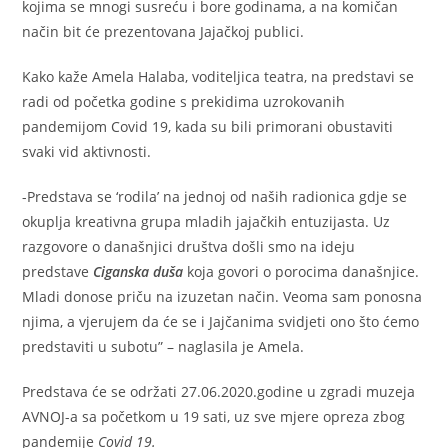
kojima se mnogi susreću i bore godinama, a na komičan
način bit će prezentovana Jajačkoj publici.
Kako kaže Amela Halaba, voditeljica teatra, na predstavi se
radi od početka godine s prekidima uzrokovanih
pandemijom Covid 19, kada su bili primorani obustaviti
svaki vid aktivnosti.
-Predstava se ‘rodila’ na jednoj od naših radionica gdje se
okuplja kreativna grupa mladih jajačkih entuzijasta. Uz
razgovore o današnjici društva došli smo na ideju
predstave
Ciganska duša
koja govori o porocima današnjice.
Mladi donose priču na izuzetan način. Veoma sam ponosna
njima, a vjerujem da će se i Jajčanima svidjeti ono što ćemo
predstaviti u subotu” – naglasila je Amela.
Predstava će se održati 27.06.2020.godine u zgradi muzeja
AVNOJ-a sa početkom u 19 sati, uz sve mjere opreza zbog
pandemije
Covid 19.