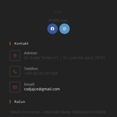
COD
Pratite nas:
Kontakt
Adrese:
Ul. Kralja Tvrtka 5/1, | Sv. Luke bb, Jajce, 70101
Telefon:
+387 (0) 30 337 828
Email:
codjajce@gmail.com
Račun
Tekući žiro račun – UniCredit Bank: 3383602241378698