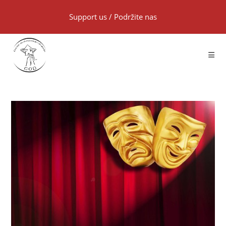
Support us
/
Podržite nas