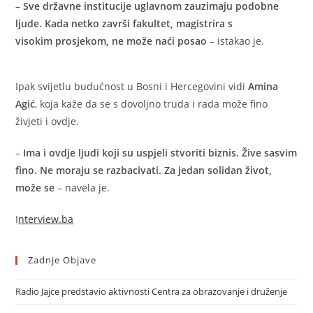
–
Sve državne institucije uglavnom zauzimaju podobne
ljude. Kada netko završi fakultet, magistrira s
visokim prosjekom, ne može naći posao
– istakao je.
Ipak svijetlu budućnost u Bosni i Hercegovini vidi
Amina
Agić
, koja kaže da se s dovoljno truda i rada može fino
živjeti i ovdje.
–
Ima i ovdje ljudi koji su uspjeli stvoriti biznis. Žive sasvim
fino. Ne moraju se razbacivati. Za jedan solidan život,
može se
– navela je.
I
nterview.ba
Zadnje Objave
Radio Jajce predstavio aktivnosti Centra za obrazovanje i druženje