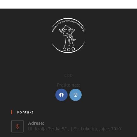
COD
Pratite nas:
Kontakt
Adrese:
Ul. Kralja Tvrtka 5/1, | Sv. Luke bb, Jajce, 70101