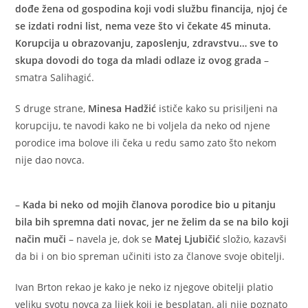
dođe žena od gospodina koji vodi službu financija, njoj će
se izdati rodni list, nema veze što vi čekate 45 minuta.
Korupcija u obrazovanju, zaposlenju, zdravstvu… sve to
skupa dovodi do toga da mladi odlaze iz ovog grada
–
smatra Salihagić.
S druge strane,
Minesa Hadžić
ističe kako su prisiljeni na
korupciju, te navodi kako ne bi voljela da neko od njene
porodice ima bolove ili čeka u redu samo zato što nekom
nije dao novca.
–
Kada bi neko od mojih članova porodice bio u pitanju
bila bih spremna dati novac, jer ne želim da se na bilo koji
način muči
– navela je, dok se
Matej Ljubičić
složio, kazavši
da bi i on bio spreman učiniti isto za članove svoje obitelji.
Ivan Brton rekao je kako je neko iz njegove obitelji platio
veliku svotu novca za lijek koji je besplatan, ali nije poznato