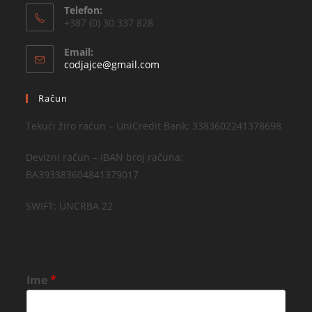
Telefon:
+387 (0) 30 337 828
Email:
codjajce@gmail.com
Račun
Tekući žiro račun – UniCredit Bank: 3383602241378698
Devizni račun – IBAN broj računa:
BA393383604841379017
SWIFT: UNCRBA 22
Ime
*