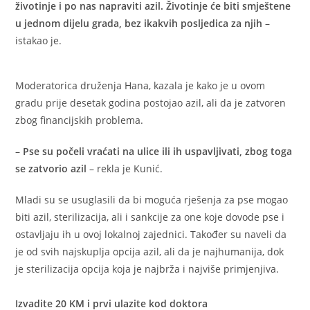
životinje i po nas napraviti azil. Životinje će biti smještene
u jednom dijelu grada, bez ikakvih posljedica za njih
–
istakao je.
Moderatorica druženja Hana, kazala je kako je u ovom
gradu prije desetak godina postojao azil, ali da je zatvoren
zbog financijskih problema.
–
Pse su počeli vraćati na ulice ili ih uspavljivati, zbog toga
se zatvorio azil
– rekla je Kunić.
Mladi su se usuglasili da bi moguća rješenja za pse mogao
biti azil, sterilizacija, ali i sankcije za one koje dovode pse i
ostavljaju ih u ovoj lokalnoj zajednici. Također su naveli da
je od svih najskuplja opcija azil, ali da je najhumanija, dok
je sterilizacija opcija koja je najbrža i najviše primjenjiva.
Izvadite 20 KM i prvi ulazite kod doktora