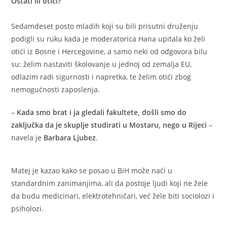
Ostati ili otići?
Sedamdeset posto mladih koji su bili prisutni druženju
podigli su ruku kada je moderatorica Hana upitala ko želi
otići iz Bosne i Hercegovine, a samo neki od odgovora bilu
su: želim nastaviti školovanje u jednoj od zemalja EU,
odlazim radi sigurnosti i napretka, te želim otići zbog
nemogućnosti zaposlenja.
–
Kada smo brat i ja gledali fakultete, došli smo do
zaključka da je skuplje studirati u Mostaru, nego u Rijeci
–
navela je
Barbara Ljubez
.
Matej je kazao kako se posao u BiH može naći u
standardnim zanimanjima, ali da postoje ljudi koji ne žele
da budu medicinari, elektrotehničari, već žele biti sociolozi i
psiholozi.