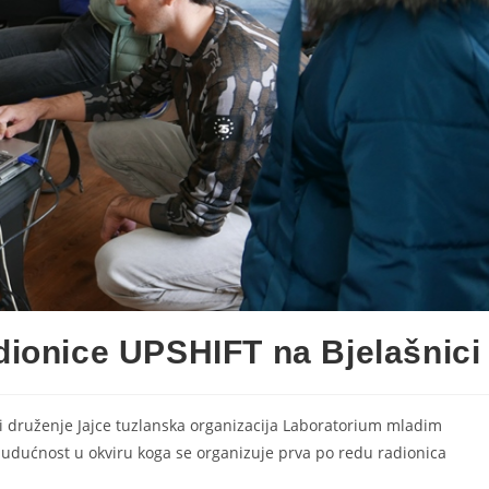
adionice UPSHIFT na Bjelašnici
i druženje Jajce tuzlanska organizacija Laboratorium mladim
budućnost u okviru koga se organizuje prva po redu radionica