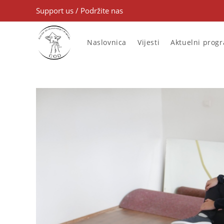
Support us
/
Podržite nas
Naslovnica
Vijesti
Aktuelni prog