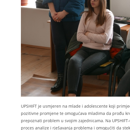
UPSHIFT je usmjeren na mlade i adolescente koji primjeću
pozitivne promjene te omogućava mladima da prođu kroz 
prepoznati problem u svojim zajednicama. Na UPSHIFT-u 
proces analize i rješavanja problema i omogućiti da stek