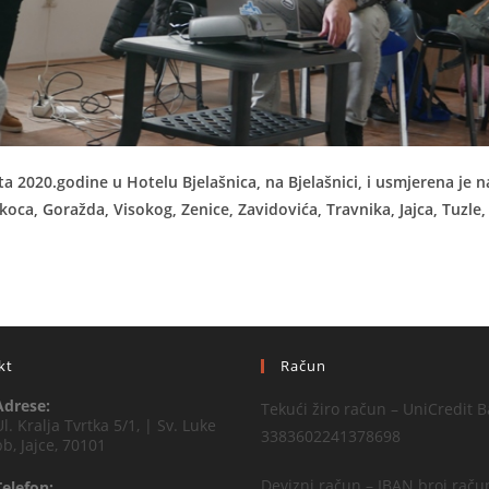
a 2020.godine u Hotelu Bjelašnica, na Bjelašnici, i usmjerena je n
koca, Goražda, Visokog, Zenice, Zavidovića, Travnika, Jajca, Tuzle,
kt
Račun
Adrese:
Tekući žiro račun – UniCredit B
Ul. Kralja Tvrtka 5/1, | Sv. Luke
3383602241378698
bb, Jajce, 70101
Devizni račun – IBAN broj raču
Telefon: