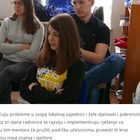
ju probleme u svojoj lokalnoj zajednici i žele djelovati i pokrenuti
tri dana radionice te razviju i implementiraju rješenje za
tim mentora će pružiti podršku učesnicima, provesti ih kroz
nu nova znanja i vještine.