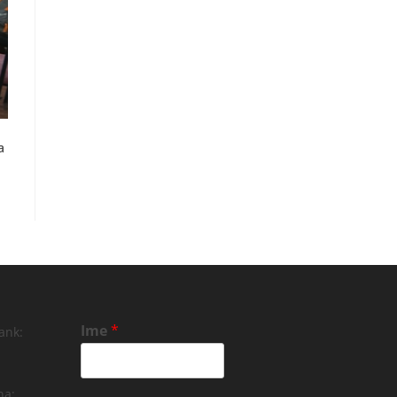
a
Ime
*
ank:
na: