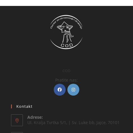
COD
Pratite nas:
Kontakt
Adrese:
Ul. Kralja Tvrtka 5/1, | Sv. Luke bb, Jajce, 70101