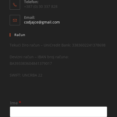
Telefon:
+387 (0) 30 337 828
Email:
codjajce@gmail.com
Račun
Tekući žiro račun – UniCredit Bank: 3383602241378698
Devizni račun – IBAN broj računa:
BA393383604841379017
SWIFT: UNCRBA 22
Ime
*