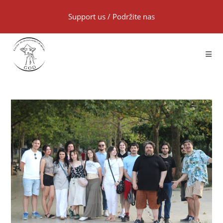
Support us
/
Podržite nas