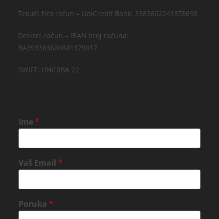
Tekući žiro račun – UniCredit Bank: 3383602241378698
Devizni račun – IBAN broj računa:
BA393383604841379017
SWIFT: UNCRBA 22
Ime
*
Vaš Email
*
Poruka
*