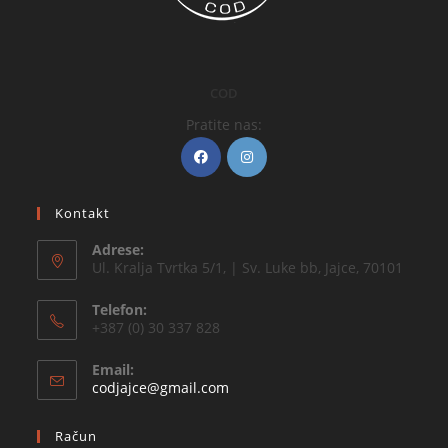
COD
Pratite nas:
Kontakt
Adrese:
Ul. Kralja Tvrtka 5/1, | Sv. Luke bb, Jajce, 70101
Telefon:
+387 (0) 30 337 828
Email:
codjajce@gmail.com
Račun