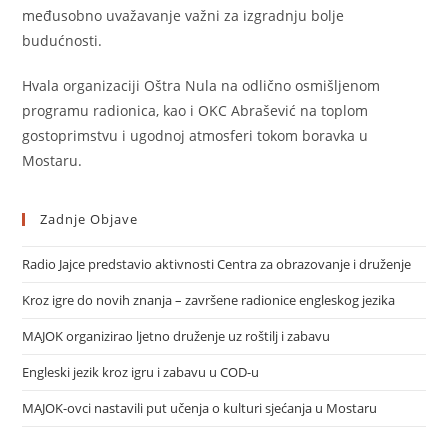
međusobno uvažavanje važni za izgradnju bolje
budućnosti.
Hvala organizaciji Oštra Nula na odlično osmišljenom
programu radionica, kao i OKC Abrašević na toplom
gostoprimstvu i ugodnoj atmosferi tokom boravka u
Mostaru.
Zadnje Objave
Radio Jajce predstavio aktivnosti Centra za obrazovanje i druženje
Kroz igre do novih znanja – završene radionice engleskog jezika
MAJOK organizirao ljetno druženje uz roštilj i zabavu
Engleski jezik kroz igru i zabavu u COD-u
MAJOK-ovci nastavili put učenja o kulturi sjećanja u Mostaru