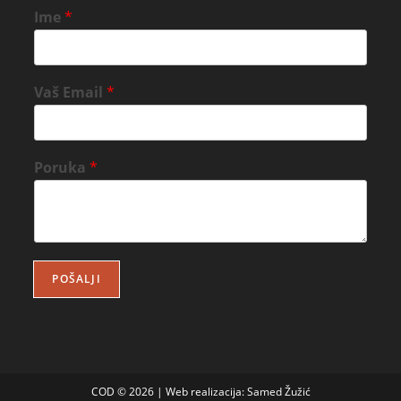
Ime
*
Vaš Email
*
Poruka
*
POŠALJI
COD © 2026 | Web realizacija:
Samed Žužić