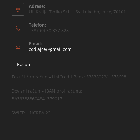
Adrese:
Ul. Kralja Tvrtka 5/1, | Sv. Luke bb, Jajce, 70101
Telefon:
+387 (0) 30 337 828
Email:
codjajce@gmail.com
Račun
Tekući žiro račun – UniCredit Bank: 3383602241378698
Devizni račun – IBAN broj računa:
BA393383604841379017
SWIFT: UNCRBA 22