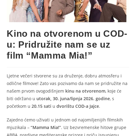
Kino na otvorenom u COD-
u: Pridružite nam se uz
film “Mamma Mia!”
Ljetne večeri stvorene su za druženje, dobru atmosferu i
odlične filmove! Zato vas pozivamo da nam se pridružite na
našem prvom ovogodišnjem
kinu na otvorenom
, koje će
biti održano u
utorak, 30. juna/lipnja 2026. godine
, s
početkom u
20.15 sati
u
dvorištu COD-a Jajce
.
Zajedno ćemo uživati u jednom od najomiljenijih filmskih
mjuzikala –
“Mamma Mia!”
. Uz bezvremenske hitove grupe
ABBA, predivne mediteranske prizore i priču ispunjenu