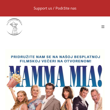
Support us
/
Podržite nas