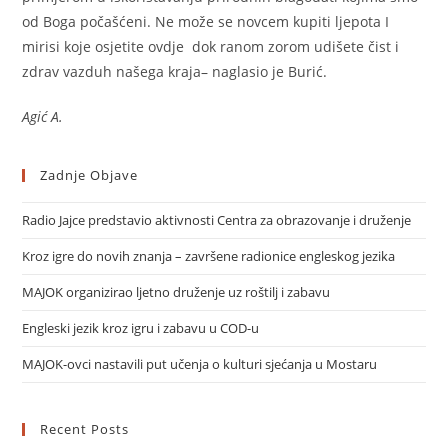
od Boga počašćeni. Ne može se novcem kupiti ljepota I
mirisi koje osjetite ovdje dok ranom zorom udišete čist i
zdrav vazduh našega kraja– naglasio je Burić.
Agić A.
Zadnje Objave
Radio Jajce predstavio aktivnosti Centra za obrazovanje i druženje
Kroz igre do novih znanja – završene radionice engleskog jezika
MAJOK organizirao ljetno druženje uz roštilj i zabavu
Engleski jezik kroz igru i zabavu u COD-u
MAJOK-ovci nastavili put učenja o kulturi sjećanja u Mostaru
Recent Posts