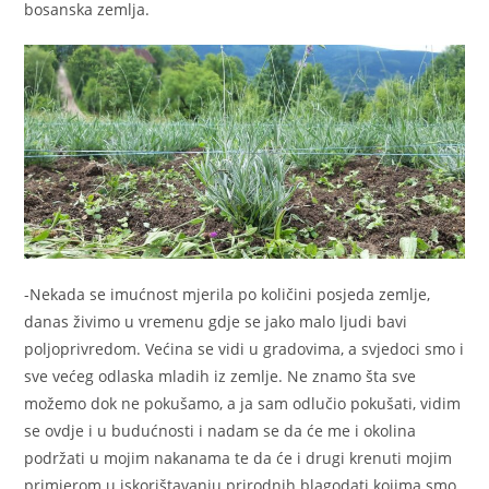
bosanska zemlja.
-Nekada se imućnost mjerila po količini posjeda zemlje,
danas živimo u vremenu gdje se jako malo ljudi bavi
poljoprivredom. Većina se vidi u gradovima, a svjedoci smo i
sve većeg odlaska mladih iz zemlje. Ne znamo šta sve
možemo dok ne pokušamo, a ja sam odlučio pokušati, vidim
se ovdje i u budućnosti i nadam se da će me i okolina
podržati u mojim nakanama te da će i drugi krenuti mojim
primjerom u iskorištavanju prirodnih blagodati kojima smo