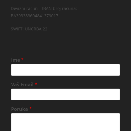
Devizni račun – IBAN broj računa:
BA393383604841379017
SWIFT: UNCRBA 22
Ime
*
Vaš Email
*
Poruka
*