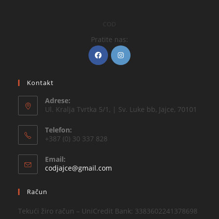
COD
Pratite nas:
Kontakt
Adrese:
Ul. Kralja Tvrtka 5/1, | Sv. Luke bb, Jajce, 70101
Telefon:
+387 (0) 30 337 828
Email:
codjajce@gmail.com
Račun
Tekući žiro račun – UniCredit Bank: 3383602241378698