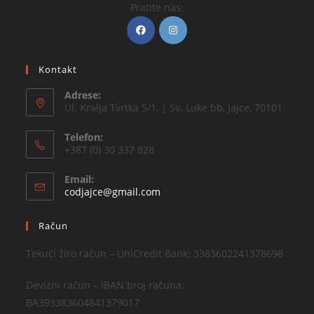
Pratite nas:
Kontakt
Adrese:
Ul. Kralja Tvrtka 5/1, | Sv. Luke bb, Jajce, 70101
Telefon:
+387 (0) 30 337 828
Email:
codjajce@gmail.com
Račun
Tekući žiro račun – UniCredit Bank: 3383602241378698
Devizni račun – IBAN broj računa:
BA393383604841379017