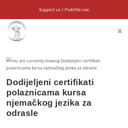
Support us
/
Podržite nas
Dodijeljeni certifikati
polaznicama kursa
njemačkog jezika za
odrasle