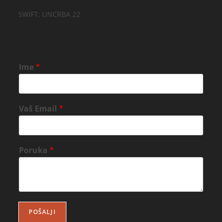
SWIFT: UNCRBA 22
Ime
*
Vaš Email
*
Poruka
*
POŠALJI