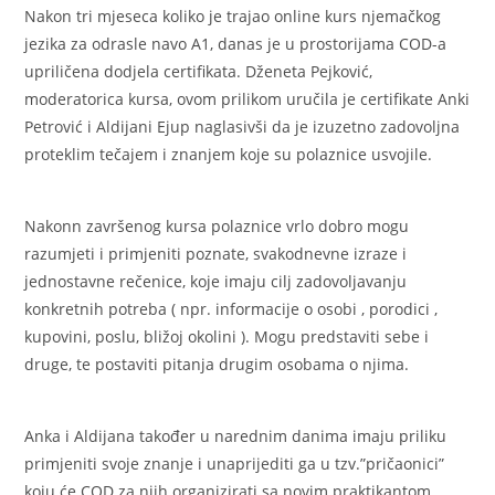
Nakon tri mjeseca koliko je trajao online kurs njemačkog
jezika za odrasle navo A1, danas je u prostorijama COD-a
upriličena dodjela certifikata. Dženeta Pejković,
moderatorica kursa, ovom prilikom uručila je certifikate Anki
Petrović i Aldijani Ejup naglasivši da je izuzetno zadovoljna
proteklim tečajem i znanjem koje su polaznice usvojile.
Nakonn završenog kursa polaznice vrlo dobro mogu
razumjeti i primjeniti poznate, svakodnevne izraze i
jednostavne rečenice, koje imaju cilj zadovoljavanju
konkretnih potreba ( npr. informacije o osobi , porodici ,
kupovini, poslu, bližoj okolini ). Mogu predstaviti sebe i
druge, te postaviti pitanja drugim osobama o njima.
Anka i Aldijana također u narednim danima imaju priliku
primjeniti svoje znanje i unaprijediti ga u tzv.”pričaonici”
koju će COD za njih organizirati sa novim praktikantom