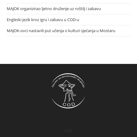
MAJOK organizirao ljetno druženje uz roštilj i zabavu
Engleski jezik kroz igru i zabavu u COD-u
MAJOK-ovci nastavili put učenja o kulturi sjećanja u Mostaru
COD