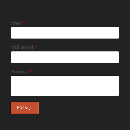
Ime
*
Vaš Email
*
Poruka
*
POŠALJI