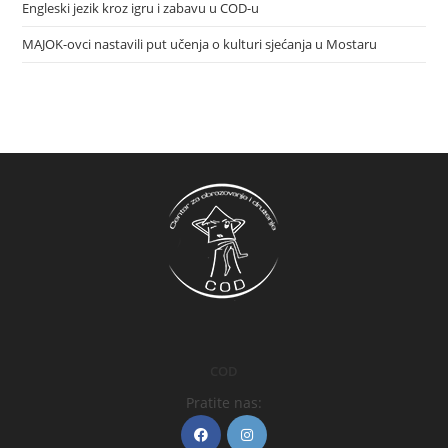
Engleski jezik kroz igru i zabavu u COD-u
MAJOK-ovci nastavili put učenja o kulturi sjećanja u Mostaru
COD
Pratite nas: