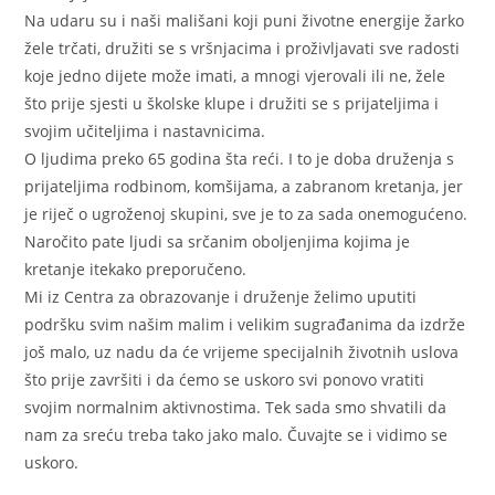
Na udaru su i naši mališani koji puni životne energije žarko
žele trčati, družiti se s vršnjacima i proživljavati sve radosti
koje jedno dijete može imati, a mnogi vjerovali ili ne, žele
što prije sjesti u školske klupe i družiti se s prijateljima i
svojim učiteljima i nastavnicima.
O ljudima preko 65 godina šta reći. I to je doba druženja s
prijateljima rodbinom, komšijama, a zabranom kretanja, jer
je riječ o ugroženoj skupini, sve je to za sada onemogućeno.
Naročito pate ljudi sa srčanim oboljenjima kojima je
kretanje itekako preporučeno.
Mi iz Centra za obrazovanje i druženje želimo uputiti
podršku svim našim malim i velikim sugrađanima da izdrže
još malo, uz nadu da će vrijeme specijalnih životnih uslova
što prije završiti i da ćemo se uskoro svi ponovo vratiti
svojim normalnim aktivnostima. Tek sada smo shvatili da
nam za sreću treba tako jako malo. Čuvajte se i vidimo se
uskoro.