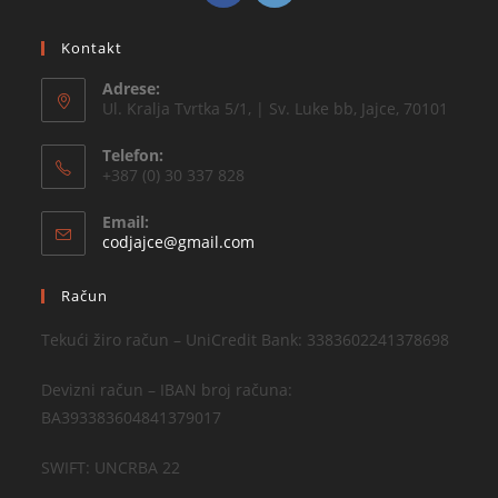
Kontakt
Adrese:
Ul. Kralja Tvrtka 5/1, | Sv. Luke bb, Jajce, 70101
Telefon:
+387 (0) 30 337 828
Email:
codjajce@gmail.com
Račun
Tekući žiro račun – UniCredit Bank: 3383602241378698
Devizni račun – IBAN broj računa:
BA393383604841379017
SWIFT: UNCRBA 22