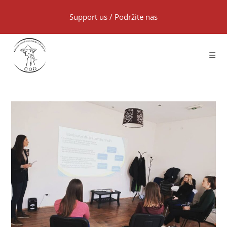
Support us
/
Podržite nas