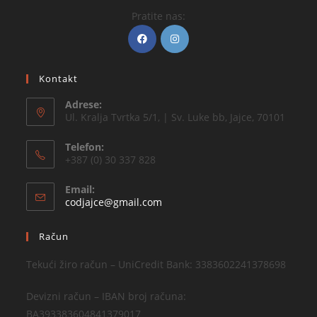
Pratite nas:
Kontakt
Adrese:
Ul. Kralja Tvrtka 5/1, | Sv. Luke bb, Jajce, 70101
Telefon:
+387 (0) 30 337 828
Email:
codjajce@gmail.com
Račun
Tekući žiro račun – UniCredit Bank: 3383602241378698
Devizni račun – IBAN broj računa:
BA393383604841379017