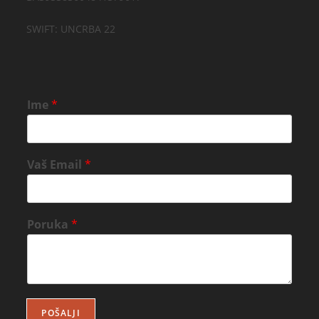
SWIFT: UNCRBA 22
Ime
*
Vaš Email
*
Poruka
*
POŠALJI