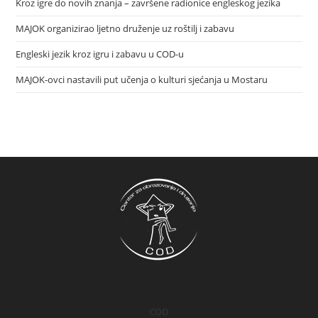
Kroz igre do novih znanja – završene radionice engleskog jezika
MAJOK organizirao ljetno druženje uz roštilj i zabavu
Engleski jezik kroz igru i zabavu u COD-u
MAJOK-ovci nastavili put učenja o kulturi sjećanja u Mostaru
COD