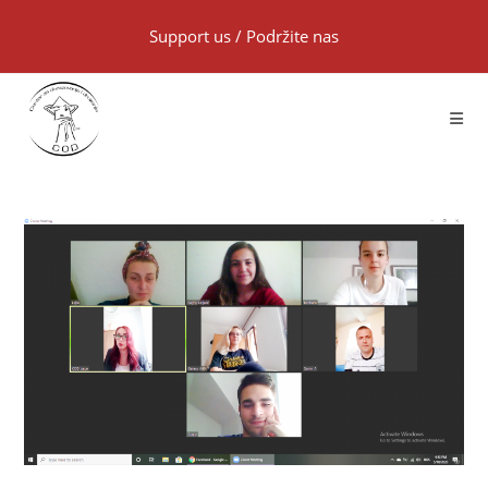
Support us
/
Podržite nas