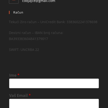
codjajce@gmail.com
Račun
Tekući žiro račun – UniCredit Bank: 3383602241378698
Devizni račun – IBAN broj računa:
BA393383604841379017
SWIFT: UNCRBA 22
Ime
*
Vaš Email
*