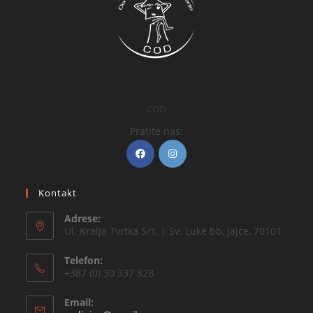
COD
Pratite nas:
Kontakt
Adrese:
Ul. Kralja Tvrtka 5/1, | Sv. Luke bb, Jajce, 70101
Telefon:
+387 (0) 30 337 828
Email: