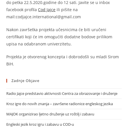
do petka 22.5.2020.godine do 12 sati. Javite se u inbox
facebook profila
Cod Jajce
ili pišite na
mail:codjajce.international@gmail.com
Nakon završetka projekta učesnicima će biti uručeni
certifikati koji će im omogućiti dodatne bodove prilikom
upisa na odabranom univerzitetu.
Projekta je otvorenog koncepta i dobrodošli su mladi širom
BiH.
Zadnje Objave
Radio Jajce predstavio aktivnosti Centra za obrazovanje i druženje
Kroz igre do novih znanja – završene radionice engleskog jezika
MAJOK organizirao ljetno druženje uz roštilj i zabavu
Engleski jezik kroz igru i zabavu u COD-u