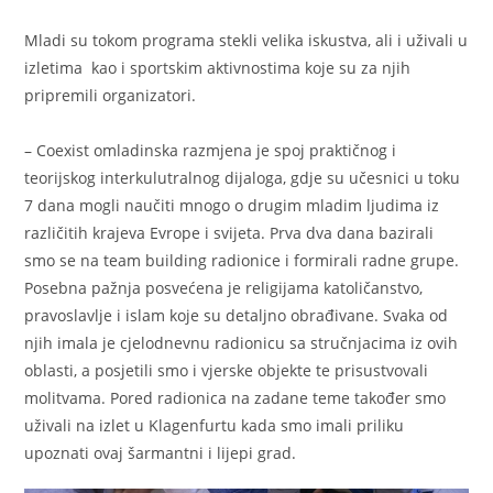
Mladi su tokom programa stekli velika iskustva, ali i uživali u
izletima kao i sportskim aktivnostima koje su za njih
pripremili organizatori.
– Coexist omladinska razmjena je spoj praktičnog i
teorijskog interkulutralnog dijaloga, gdje su učesnici u toku
7 dana mogli naučiti mnogo o drugim mladim ljudima iz
različitih krajeva Evrope i svijeta. Prva dva dana bazirali
smo se na team building radionice i formirali radne grupe.
Posebna pažnja posvećena je religijama katoličanstvo,
pravoslavlje i islam koje su detaljno obrađivane. Svaka od
njih imala je cjelodnevnu radionicu sa stručnjacima iz ovih
oblasti, a posjetili smo i vjerske objekte te prisustvovali
molitvama. Pored radionica na zadane teme također smo
uživali na izlet u Klagenfurtu kada smo imali priliku
upoznati ovaj šarmantni i lijepi grad.