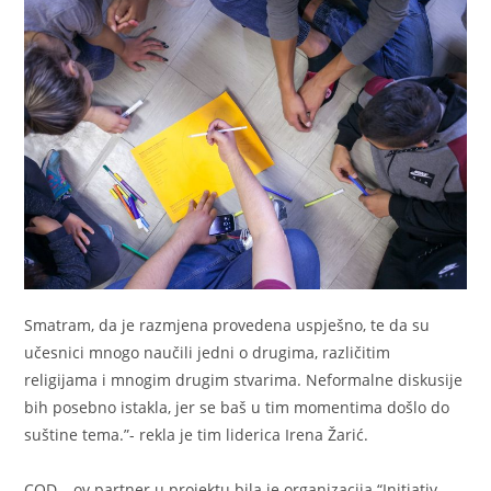
Smatram, da je razmjena provedena uspješno, te da su
učesnici mnogo naučili jedni o drugima, različitim
religijama i mnogim drugim stvarima. Neformalne diskusije
bih posebno istakla, jer se baš u tim momentima došlo do
suštine tema.”- rekla je tim liderica Irena Žarić.
COD – ov partner u projektu bila je organizacija “Initiativ