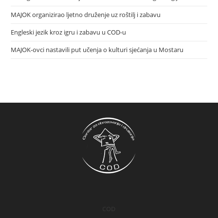
MAJOK organizirao ljetno druženje uz roštilj i zabavu
Engleski jezik kroz igru i zabavu u COD-u
MAJOK-ovci nastavili put učenja o kulturi sjećanja u Mostaru
COD