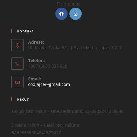
Pratite nas:
Kontakt
Adrese:
Ul. Kralja Tvrtka 5/1, | Sv. Luke bb, Jajce, 70101
Telefon:
+387 (0) 30 337 828
Email:
codjajce@gmail.com
Račun
Tekući žiro račun – UniCredit Bank: 3383602241378698
Devizni račun – IBAN broj računa:
BA393383604841379017