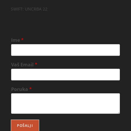
SWIFT: UNCRBA 22
Ime
*
Vaš Email
*
Poruka
*
POŠALJI