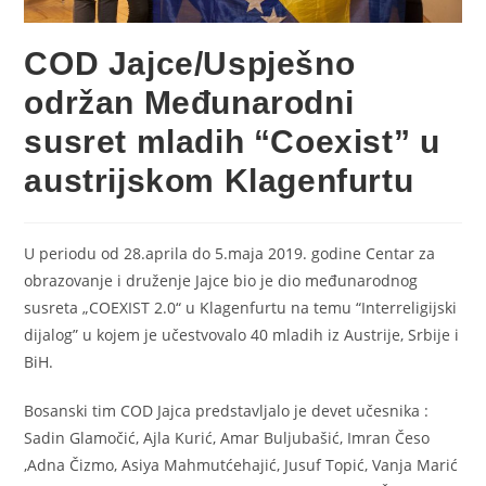
COD Jajce/Uspješno
održan Međunarodni
susret mladih “Coexist” u
austrijskom Klagenfurtu
U periodu od 28.aprila do 5.maja 2019. godine Centar za
obrazovanje i druženje Jajce bio je dio međunarodnog
susreta „COEXIST 2.0“ u Klagenfurtu na temu “Interreligijski
dijalog” u kojem je učestvovalo 40 mladih iz Austrije, Srbije i
BiH.
Bosanski tim COD Jajca predstavljalo je devet učesnika :
Sadin Glamočić, Ajla Kurić, Amar Buljubašić, Imran Česo
,Adna Čizmo, Asiya Mahmutćehajić, Jusuf Topić, Vanja Marić