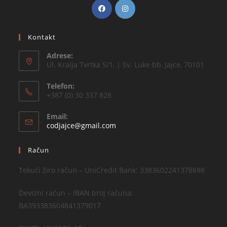
Kontakt
Adrese:
Ul. Kralja Tvrtka 5/1, | Sv. Luke bb, Jajce, 70101
Telefon:
+387 (0) 30 337 828
Email:
codjajce@gmail.com
Račun
Tekući žiro račun – UniCredit Bank: 3383602241378698
Devizni račun – IBAN broj računa:
BA393383604841379017