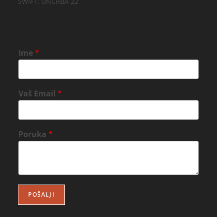
SWIFT: UNCRBA 22
Ime
*
Vaš Email
*
Poruka
*
POŠALJI