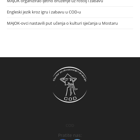
MAJOK organizirao ljetno druženje uz roštilj i zabavu
Engleski jezik kroz igru i zabavu u COD-u
MAJOK-ovci nastavili put učenja o kulturi sjećanja u Mostaru
COD
Pratite nas: