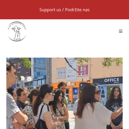
Support us
/
Podržite nas