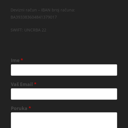
Devizni račun – IBAN broj računa:
BA393383604841379017
SWIFT: UNCRBA 22
Ime
*
Vaš Email
*
Poruka
*