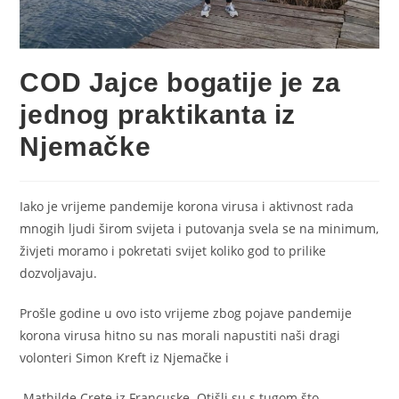
COD Jajce bogatije je za
jednog praktikanta iz
Njemačke
Iako je vrijeme pandemije korona virusa i aktivnost rada
mnogih ljudi širom svijeta i putovanja svela se na minimum,
živjeti moramo i pokretati svijet koliko god to prilike
dozvoljavaju.
Prošle godine u ovo isto vrijeme zbog pojave pandemije
korona virusa hitno su nas morali napustiti naši dragi
volonteri Simon Kreft iz Njemačke i
Mathilde Crete iz Francuske. Otišli su s tugom što