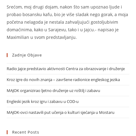
Srećom, moj drugi dojam, nakon što sam upoznao ljude i
probao bosansku kafu, bio je više sladak nego gorak, a moja
početna nelagoda je nestala zahvaljujući gostoljubivim
domaćinima, kako u Sarajevu, tako i u Jajcu.- napisao je
Maximilian u svom predstavljanju.
Zadnje Objave
Radio Jajce predstavio aktivnosti Centra za obrazovanje i druženje
Kroz igre do novih znanja – završene radionice engleskog jezika
MAJOK organizirao ljetno druženje uz roštilj i zabavu
Engleski jezik kroz igru i zabavu u COD-u
MAJOK-ovci nastavili put učenja o kulturi sjećanja u Mostaru
Recent Posts