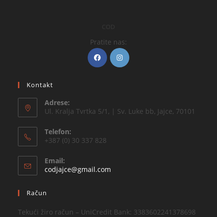
COD
Pratite nas:
Kontakt
Adrese:
Ul. Kralja Tvrtka 5/1, | Sv. Luke bb, Jajce, 70101
Telefon:
+387 (0) 30 337 828
Email:
codjajce@gmail.com
Račun
Tekući žiro račun – UniCredit Bank: 3383602241378698