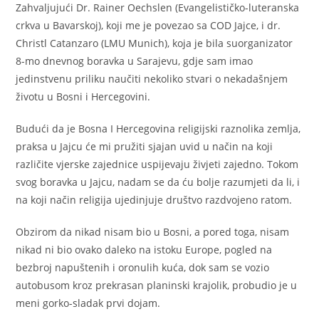
Zahvaljujući Dr. Rainer Oechslen (Evangelističko-luteranska
crkva u Bavarskoj), koji me je povezao sa COD Jajce, i dr.
Christl Catanzaro (LMU Munich), koja je bila suorganizator
8-mo dnevnog boravka u Sarajevu, gdje sam imao
jedinstvenu priliku naučiti nekoliko stvari o nekadašnjem
životu u Bosni i Hercegovini.
Budući da je Bosna I Hercegovina religijski raznolika zemlja,
praksa u Jajcu će mi pružiti sjajan uvid u način na koji
različite vjerske zajednice uspijevaju živjeti zajedno. Tokom
svog boravka u Jajcu, nadam se da ću bolje razumjeti da li, i
na koji način religija ujedinjuje društvo razdvojeno ratom.
Obzirom da nikad nisam bio u Bosni, a pored toga, nisam
nikad ni bio ovako daleko na istoku Europe, pogled na
bezbroj napuštenih i oronulih kuća, dok sam se vozio
autobusom kroz prekrasan planinski krajolik, probudio je u
meni gorko-sladak prvi dojam.