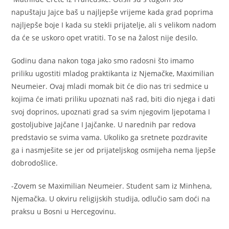
napuštaju Jajce baš u najljepše vrijeme kada grad poprima
najljepše boje I kada su stekli prijatelje, ali s velikom nadom
da će se uskoro opet vratiti. To se na žalost nije desilo.
Godinu dana nakon toga jako smo radosni što imamo
priliku ugostiti mladog praktikanta iz Njemačke, Maximilian
Neumeier. Ovaj mladi momak bit će dio nas tri sedmice u
kojima će imati priliku upoznati naš rad, biti dio njega i dati
svoj doprinos, upoznati grad sa svim njegovim ljepotama I
gostoljubive Jajčane I Jajčanke. U narednih par redova
predstavio se svima vama. Ukoliko ga sretnete pozdravite
ga i nasmješite se jer od prijateljskog osmijeha nema ljepše
dobrodošlice.
-Zovem se Maximilian Neumeier. Student sam iz Minhena,
Njemačka. U okviru religijskih studija, odlučio sam doći na
praksu u Bosni u Hercegovinu.