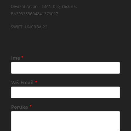
Devizni račun – IBAN broj računa:
BA393383604841379017
SWIFT: UNCRBA 22
Ime
*
Vaš Email
*
Poruka
*