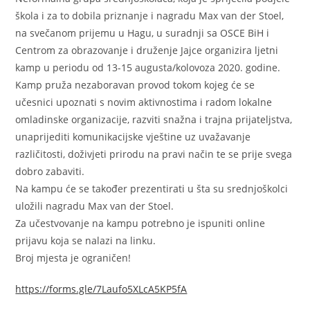
škola i za to dobila priznanje i nagradu Max van der Stoel,
na svečanom prijemu u Hagu, u suradnji sa OSCE BiH i
Centrom za obrazovanje i druženje Jajce organizira ljetni
kamp u periodu od 13-15 augusta/kolovoza 2020. godine.
Kamp pruža nezaboravan provod tokom kojeg će se
učesnici upoznati s novim aktivnostima i radom lokalne
omladinske organizacije, razviti snažna i trajna prijateljstva,
unaprijediti komunikacijske vještine uz uvažavanje
različitosti, doživjeti prirodu na pravi način te se prije svega
dobro zabaviti.
Na kampu će se također prezentirati u šta su srednjoškolci
uložili nagradu Max van der Stoel.
Za učestvovanje na kampu potrebno je ispuniti online
prijavu koja se nalazi na linku.
Broj mjesta je ograničen!
https://forms.gle/7Laufo5XLcA5KP5fA