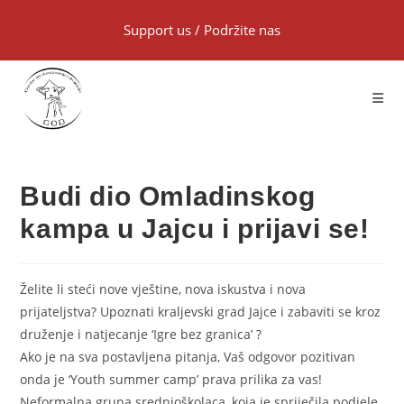
Support us
/
Podržite nas
Budi dio Omladinskog
kampa u Jajcu i prijavi se!
Želite li steći nove vještine, nova iskustva i nova
prijateljstva? Upoznati kraljevski grad Jajce i zabaviti se kroz
druženje i natjecanje ‘Igre bez granica’ ?
Ako je na sva postavljena pitanja, Vaš odgovor pozitivan
onda je ‘Youth summer camp’ prava prilika za vas!
Neformalna grupa srednjoškolaca, koja je spriječila podjele