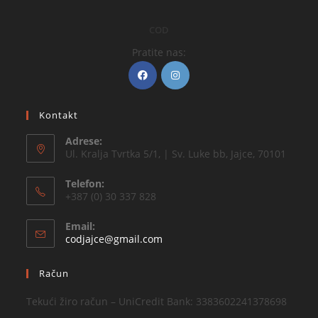
COD
Pratite nas:
Kontakt
Adrese:
Ul. Kralja Tvrtka 5/1, | Sv. Luke bb, Jajce, 70101
Telefon:
+387 (0) 30 337 828
Email:
codjajce@gmail.com
Račun
Tekući žiro račun – UniCredit Bank: 3383602241378698